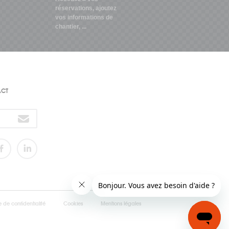
réservations, ajoutez
vos informations de
chantier, ...
ACT
e de confidentialité
Cookies
Mentions légales