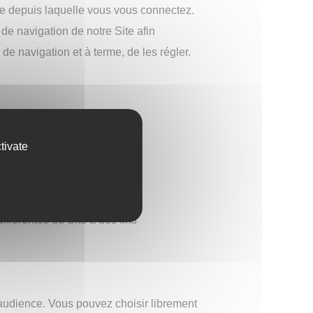
ille depuis laquelle vous vous connectez.
e navigation de notre Site afin
e navigation et à terme, de les régler.
tivate
fférentes du Site à des fins
’audience. Vous pouvez choisir librement