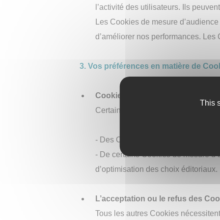
4400L
l’activité des utilisateurs. Ils peuv
Bi-
répande
Les Cookies de mesure d’audience no
3500L
d’améliorer nos performances. Les Co
Bi-
répande
6000L
3. Vos préférences en matière de Coo
Répande
et
Lait
de
Cookies pouvant être déposés s
Chaux
This 
6000L
Certains Cookies ne nécessitent pas
- Des Cookies techniques et fonctio
- De certains Cookies de mesure d’a
Compact
d’optimisation des choix éditoriaux.
HD
12
VV
L’acceptation ou le refus des Co
Compact
HD
Tous les autres Cookies nécessitent
14