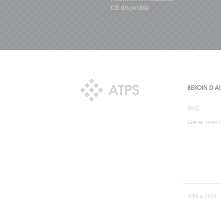
CB disponible
BESOIN D'A
FAQ
Gérer mes r
ATPS © 2026