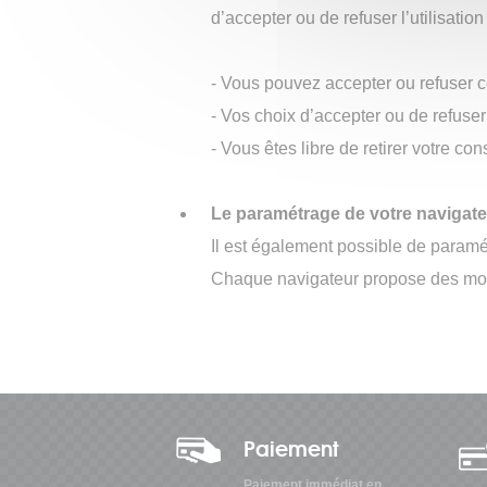
VV
d’accepter ou de refuser l’utilisatio
- Vous pouvez accepter ou refuser ce
- Vos choix d’accepter ou de refuse
Alimenta
MT
- Vous êtes libre de retirer votre c
3000-
2i
STANDA
Le paramétrage de votre navigat
Alimenta
MT
Il est également possible de paramét
3000-
Chaque navigateur propose des moda
2i
OFFSET
Alimenta
MT
3000-
3i
OFFSET
Paiement
Paiement immédiat en