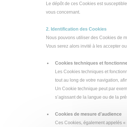
d'agenc
Le dépôt de ces Cookies est susceptibl
S1600-
3i
vous concernant.
Finisseur
d'agenc
S1800-
2. Identification des Cookies
3i
Nous pouvons utiliser des Cookies de mes
Finisseur
Grands
Vous serez alors invité à les accepter o
Travaux
S1900-
3i
Cookies techniques et fonctionne
Finisseur
Grands
Les Cookies techniques et fonctionne
Travaux
S2100-
tout au long de votre navigation, afin
3i
Un Cookie technique peut par exemp
s’agissant de la langue ou de la pré
Cookies de mesure d'audience
Ces Cookies, également appelés « c
Répande