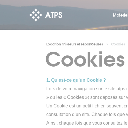
Matérie
Location finisseurs et répandeuses
Cookies
Cookies
>
Mini-
finisseur
AP255
Mini-
finisseur
S700-
i
1. Qu'est-ce qu'un Cookie ?
Mini-
finisseur
Lors de votre navigation sur le site atps
S800-
3i
» ou les « Cookies ») sont déposés sur v
Finisseur
Un Cookie est un petit fichier, souvent cr
Interméd
S1300-
consultation d’un site. Chaque fois que v
3i
Ainsi, chaque fois que vous consultez le 
Finisseur