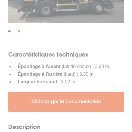
FAQ
Location Répandeuse & PATA
Répandeuse 4400L
Bi-répandeur 3500L
Bi-répandeur 6000L
Répandeuse et Lait de Chaux 6000L
Caractéristiques techniques
Location Compacteur
Épandage à l'avant
(lait de chaux)
:
3.60 m
Épandage à l'arrière
(liant)
:
3.30 m
Compacteur HD 12 VV
Largeur hors-tout :
3.02 m
Compacteur HD 14 VV
Location Alimentateur
Télécharger la documentation
Alimentateur MT 3000-2i STANDARD
Alimentateur MT 3000-2i OFFSET
Description