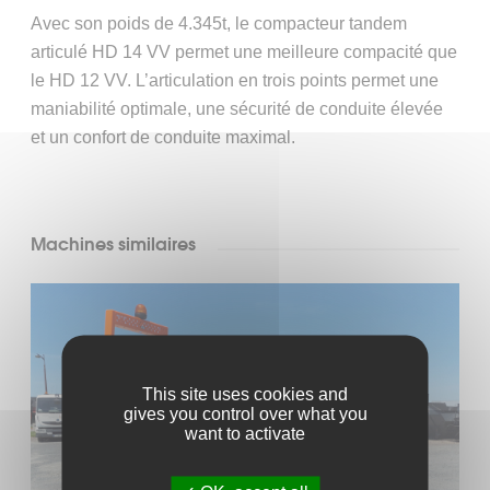
Alimentateur MT 3000-3i OFFSET
Avec son poids de 4.345t, le compacteur tandem
articulé HD 14 VV permet une meilleure compacité que
le HD 12 VV. L’articulation en trois points permet une
maniabilité optimale, une sécurité de conduite élevée
et un confort de conduite maximal.
Machines similaires
This site uses cookies and
gives you control over what you
want to activate